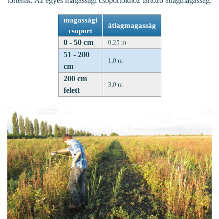
történik. Az egyes magassági csoportokhoz tartozó átlagmagasság:
magassági
átlagmagasság
csoport
0 - 50 cm
0,25 m
51 - 200
1,0 m
cm
200 cm
3,0 m
felett