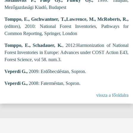
Stefanovits P., Filep Gy., Füleky Gy.,
1999: Talajtan,
Mezőgazdasági Kiadó, Budapest
Tomppo, E., Gschwantner, T.,Lawrence, M., McRoberts, R.,
(editors), 2010: National Forest Inventories, Pathways for
Common Reporting, Springer, London
Tomppo, E., Schadauer, K.
, 2012:Harmonization of National
Forest Inventories in Europe: Advances under COST Action E43,
Forest Science, vol 58. num.3.
Veperdi G.,
2009: Erdőbecsléstan, Sopron.
Veperdi G.,
2008: Faterméstan, Sopron.
vissza a főoldalra