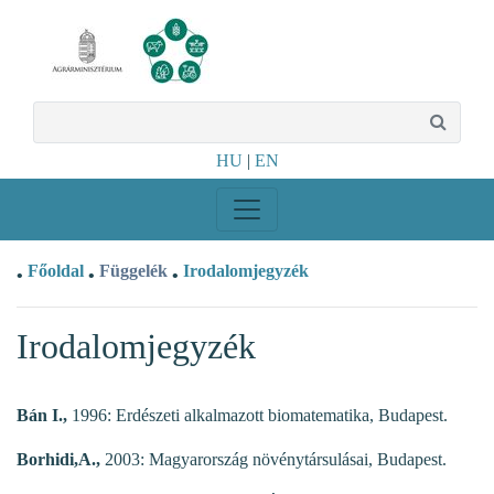
HU
|
EN
Főoldal
Függelék
Irodalomjegyzék
•
•
•
Irodalomjegyzék
Bán I.,
1996: Erdészeti alkalmazott biomatematika, Budapest.
Borhidi,A.,
2003: Magyarország növénytársulásai, Budapest.