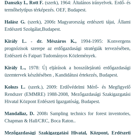
Danszky I., Rott F.
(szerk), 1964: Általános irányelvek. Erdő- és
termőhelytípus térképezés. OEF, Budapest.
Halász G.
(szerk), 2006
:
Magyarország erdészeti tájai, Állami
Erdészeti Szolgálat,Budapest.
Király L. - dr. Mészáros K.,
1994-1995: Konvergens
prognózisok szerepe az erdőgazdasági stratégiák tervezésében,
Erdészeti és Faipari Tudományos Közlemények.
Király L.,
1978: Új eljárások a hosszúlejáratú erdőgazdasági
üzemtervek készítésében , Kandidátusi értekezés, Budapest.
Kolozs L.
(szerk.), 2009: Erdővédelmi Mérő- és Megfigyelő
Rendszer (EMMRE) 1988-2008, Mezőgazdasági Szakigazgatási
Hivatal Központ Erdészeti Igazgatóság, Budapest.
Mandallaz, D.
2008
:
Sampling technics for forest inventories,
Chapman & Hall/CRC, Boca Raton..
Mezőgazdasági Szakigazgatási Hivatal, Központ, Erdészeti