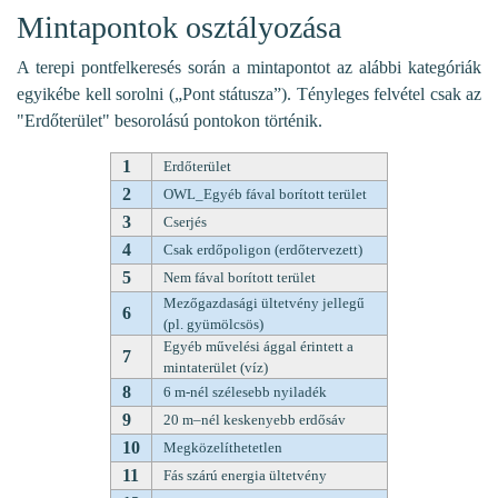
Mintapontok osztályozása
A terepi pontfelkeresés során a mintapontot az alábbi kategóriák
egyikébe kell sorolni („Pont státusza”). Tényleges felvétel csak az
"Erdőterület" besorolású pontokon történik.
1
Erdőterület
2
OWL_Egyéb fával borított terület
3
Cserjés
4
Csak erdőpoligon (erdőtervezett)
5
Nem fával borított terület
Mezőgazdasági ültetvény jellegű
6
(pl. gyümölcsös)
Egyéb művelési ággal érintett a
7
mintaterület (víz)
8
6 m-nél szélesebb nyiladék
9
20 m–nél keskenyebb erdősáv
10
Megközelíthetetlen
11
Fás szárú energia ültetvény