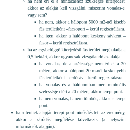
ha nem éri el a mintázáshoz szükséges kiterjedést,
akkor az alakját kell vizsgálni, miszerint vonalas-e,
vagy sem?
ha nem, akkor a hálópont 5000 m2-nél kisebb
fás területként –facsoport – kerül regisztrálásra.
ha igen, akkor a hálópont keskeny sávként –
fasor – kerül regisztrálásra.
ha az egybefüggő kiterjedésű fás terület meghaladja a
0,5 hektárt, akkor ugyancsak vizsgálandó az alakja.
ha vonalas, de a szélessége nem éri el a 20
métert, akkor a hálópont 20 m-nél keskenyebb
fás területként – erdősáv – kerül regisztrálásra.
ha vonalas és a hálópontban mért minimális
szélessége eléri a 20 métert, akkor terepi pont.
ha nem vonalas, hanem tömbös, akkor is terepi
pont.
ha a fentiek alapján terepi pont minősítés lett az eredmény,
akkor a záródás megítélése következik (a helyszíni
információk alapján).