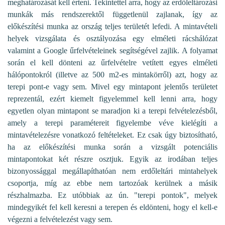
meghatározását kell érteni. Tekintettel arra, hogy az erdőleltározási
munkák más rendszerektől függetlenül zajlanak, így az
előkészítési munka az ország teljes területét lefedi. A mintavételi
helyek vizsgálata és osztályozása egy elméleti rácshálózat
valamint a Google űrfelvételeinek segítségével zajlik. A folyamat
során el kell dönteni az űrfelvételre vetített egyes elméleti
hálópontokról (illetve az 500 m2-es mintakörről) azt, hogy az
terepi pont-e vagy sem. Mivel egy mintapont jelentős területet
reprezentál, ezért kiemelt figyelemmel kell lenni arra, hogy
egyetlen olyan mintapont se maradjon ki a terepi felvételezésből,
amely a terepi paramétereit figyelembe véve kielégíti a
mintavételezésre vonatkozó feltételeket. Ez csak úgy biztosítható,
ha az előkészítési munka során a vizsgált potenciális
mintapontokat két részre osztjuk. Egyik az irodában teljes
bizonyossággal megállapíthatóan nem erdőleltári mintahelyek
csoportja, míg az ebbe nem tartozóak kerülnek a másik
részhalmazba. Ez utóbbiak az ún. "terepi pontok", melyek
mindegyikét fel kell keresni a terepen és eldönteni, hogy el kell-e
végezni a felvételezést vagy sem.