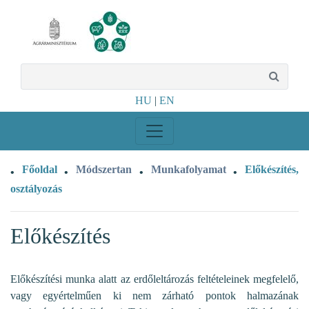
HU
|
EN
Főoldal
Módszertan
Munkafolyamat
Előkészítés,
•
•
•
•
osztályozás
Előkészítés
Előkészítési munka alatt az erdőleltározás feltételeinek megfelelő,
vagy egyértelműen ki nem zárható pontok halmazának