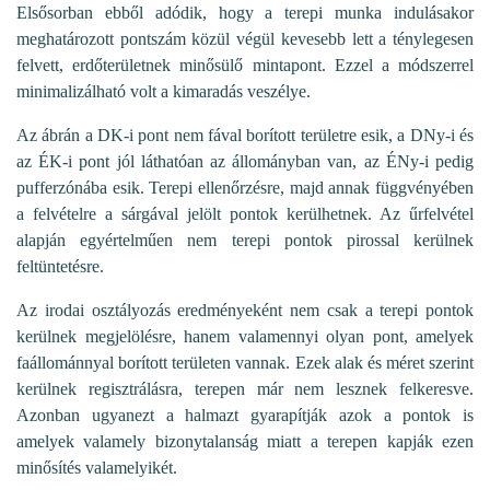
Elsősorban ebből adódik, hogy a terepi munka indulásakor
meghatározott pontszám közül végül kevesebb lett a ténylegesen
felvett, erdőterületnek minősülő mintapont. Ezzel a módszerrel
minimalizálható volt a kimaradás veszélye.
Az ábrán a DK-i pont nem fával borított területre esik, a DNy-i és
az ÉK-i pont jól láthatóan az állományban van, az ÉNy-i pedig
pufferzónába esik. Terepi ellenőrzésre, majd annak függvényében
a felvételre a sárgával jelölt pontok kerülhetnek. Az űrfelvétel
alapján egyértelműen nem terepi pontok pirossal kerülnek
feltüntetésre.
Az irodai osztályozás eredményeként nem csak a terepi pontok
kerülnek megjelölésre, hanem valamennyi olyan pont, amelyek
faállománnyal borított területen vannak. Ezek alak és méret szerint
kerülnek regisztrálásra, terepen már nem lesznek felkeresve.
Azonban ugyanezt a halmazt gyarapítják azok a pontok is
amelyek valamely bizonytalanság miatt a terepen kapják ezen
minősítés valamelyikét.