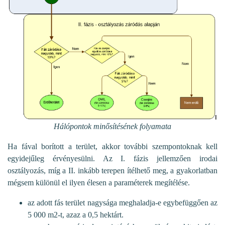
Hálópontok minősítésének folyamata
Ha fával borított a terület, akkor további szempontoknak kell
egyidejűleg érvényesülni. Az I. fázis jellemzően irodai
osztályozás, míg a II. inkább terepen ítélhető meg, a gyakorlatban
mégsem különül el ilyen élesen a paraméterek megítélése.
az adott fás terület nagysága meghaladja-e egybefüggően az
5 000 m2-t, azaz a 0,5 hektárt.