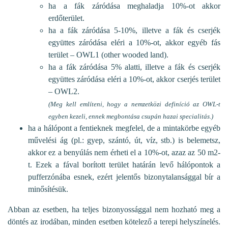
ha a fák záródása meghaladja 10%-ot akkor
erdőterület.
ha a fák záródása 5-10%, illetve a fák és cserjék
együttes záródása eléri a 10%-ot, akkor egyéb fás
terület – OWL1 (other wooded land).
ha a fák záródása 5% alatti, illetve a fák és cserjék
együttes záródása eléri a 10%-ot, akkor cserjés terület
– OWL2.
(Meg kell említeni, hogy a nemzetközi definíció az OWL-t
egyben kezeli, ennek megbontása csupán hazai specialitás.)
ha a hálópont a fentieknek megfelel, de a mintakörbe egyéb
művelési ág (pl.: gyep, szántó, út, víz, stb.) is belemetsz,
akkor ez a benyúlás nem érheti el a 10%-ot, azaz az 50 m2-
t. Ezek a fával borított terület határán levő hálópontok a
pufferzónába esnek, ezért jelentős bizonytalansággal bír a
minősítésük.
Abban az esetben, ha teljes bizonyossággal nem hozható meg a
döntés az irodában, minden esetben kötelező a terepi helyszínelés.