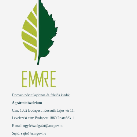
Domain név tulajdonos és felelős kiadó:
Agrárminisztérium
Cím: 1052 Budapest, Kossuth Lajos tér 11.
Levelezési cím: Budapest 1860 Postafiók 1.
E-mail:
ugyfelszolgalat@am.gov.hu
Sajtó: sajto@am.gov.hu