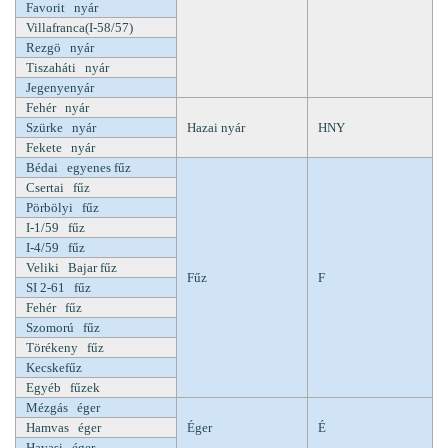
Favorit nyár
Villafranca(I-58/57)
Rezgö nyár
Tiszaháti nyár
Jegenyenyár
Fehér nyár
Szürke nyár
Hazai nyár
HNY
Fekete nyár
Bédai egyenes fűz
Csertai fűz
Pörbölyi fűz
I-1/59 fűz
I-4/59 fűz
Veliki Bajar fűz
Fűz
F
SI 2-61 fűz
Fehér fűz
Szomorú fűz
Törékeny fűz
Kecskefűz
Egyéb fűzek
Mézgás éger
Hamvas éger
Éger
É
Havasi éger