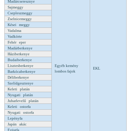
Madárcseresznye
Sajmeggy
Csepleszmeggy
Zselnicemeggy
Kései meggy
Vadalma
Vadkörte
Fehér eper
Madárberkenye
Háziberkenye
Budaiberkenye
Lisztesberkenye
Egyéb kemény
EKL
lombos fajok
Barkócaberkenye
Déliberkenye
Szelídgesztenye
Keleti platán
Nyugati platán
Juharlevelű platán
Keleti ostorfa
Nyugati ostorfa
Lepényfa
Japán akác
Ezüstfa