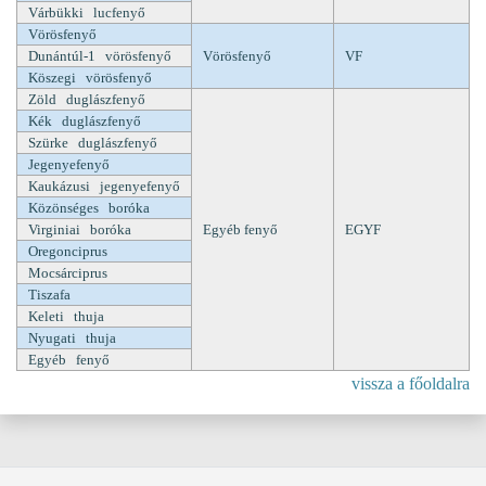
Várbükki lucfenyő
Vörösfenyő
Dunántúl-1 vörösfenyő
Vörösfenyő
VF
Köszegi vörösfenyő
Zöld duglászfenyő
Kék duglászfenyő
Szürke duglászfenyő
Jegenyefenyő
Kaukázusi jegenyefenyő
Közönséges boróka
Virginiai boróka
Egyéb fenyő
EGYF
Oregonciprus
Mocsárciprus
Tiszafa
Keleti thuja
Nyugati thuja
Egyéb fenyő
vissza a főoldalra