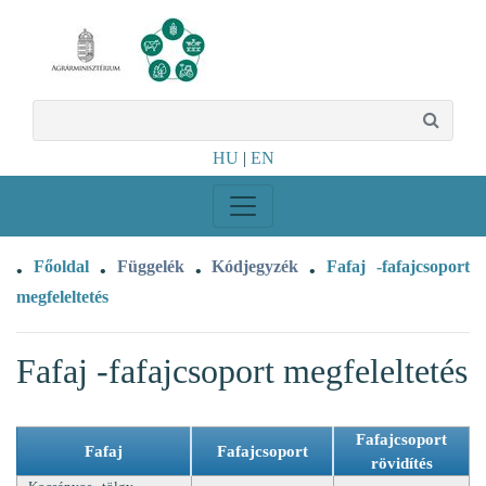
HU
|
EN
Főoldal
Függelék
Kódjegyzék
Fafaj -fafajcsoport
•
•
•
•
megfeleltetés
Fafaj -fafajcsoport megfeleltetés
Fafajcsoport
Fafaj
Fafajcsoport
rövidítés