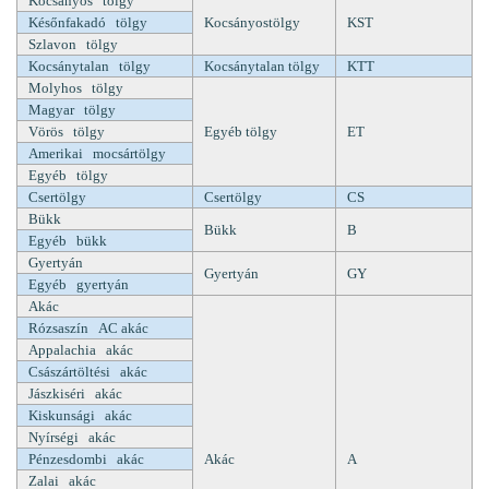
Kocsányos tölgy
Későnfakadó tölgy
Kocsányostölgy
KST
Szlavon tölgy
Kocsánytalan tölgy
Kocsánytalan tölgy
KTT
Molyhos tölgy
Magyar tölgy
Vörös tölgy
Egyéb tölgy
ET
Amerikai mocsártölgy
Egyéb tölgy
Csertölgy
Csertölgy
CS
Bükk
Bükk
B
Egyéb bükk
Gyertyán
Gyertyán
GY
Egyéb gyertyán
Akác
Rózsaszín AC akác
Appalachia akác
Császártöltési akác
Jászkiséri akác
Kiskunsági akác
Nyírségi akác
Pénzesdombi akác
Akác
A
Zalai akác