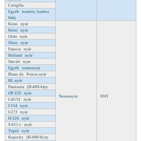
Csörgőfa
Egyéb kemény lombos
fafaj
Korai nyár
Kései nyár
Oriás nyár
Olasz nyár
Francia nyár
Holland nyár
Sárvári nyár
Egyéb nemesnyár
Blanc du Poitou nyár
BL nyár
Pannonia (H-490/4)ny
OP-229 nyár
Nemesnyár
NNY
I-45/51 nyár
I-154 nyár
I-273 nyár
H-328 nyár
S-611-c nyár
Tripló nyár
Kopecky (H-490/4) ny