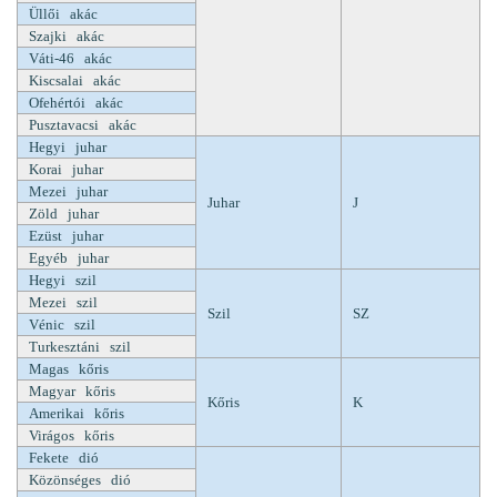
Üllői akác
Szajki akác
Váti-46 akác
Kiscsalai akác
Ofehértói akác
Pusztavacsi akác
Hegyi juhar
Korai juhar
Mezei juhar
Juhar
J
Zöld juhar
Ezüst juhar
Egyéb juhar
Hegyi szil
Mezei szil
Szil
SZ
Vénic szil
Turkesztáni szil
Magas kőris
Magyar kőris
Kőris
K
Amerikai kőris
Virágos kőris
Fekete dió
Közönséges dió