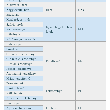
Kislevelű hárs
Nagylevelű hárs
Hárs
HNY
Ezüsthárs
Közönséges nyír
Szőrös nyír
Egyéb lágy lombos
Vadgesztenye
ELL
fajok
Bálványfa
Közönséges szivarfa
Erdeifenyő
Simafenyő
Cinkota-1 erdeifenyő
Cinkota-2 erdeifenyő
Erdeifenyő
EF
Alföldi erdeifenyő
Pornói erdeifenyő
Ásotthalmi erdeifeny
Mátra erdeifenyő
Feketefenyő
Banks fenyő
Feketefenyő
FF
Káli fenyő
Albertirsai feketefenyő
Lucfenyő
Nyírjesi lucfenyő
Lucfenyő
LF